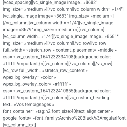
[vcex_spacing][vc_single_image image= »8682″
img_size= »medium »][/vc_column][vc_column width= »1/4″]
[vc_single_image image= »8683″ img_size= »medium »]
[/vc_column][vc_column width= »1/4″][vc_single_image
image= »8679″ img_size= »medium »][/vc_column]
[vc_column width= »1/4″][vc_single_image image= »8681″
img_size= »medium »][/vc_column][/vc_row][vc_row
full_width= »stretch_row » content_placement= »middle »
css= ».vc_custom_1641232334108{background-color:
#ffffff !important;} »][vc_column][/vc_column][/vc_row]
[vc_row full_width= »stretch_row_content »
wpex_bg_overlay= »color »
wpex_bg_overlay_color= »#ffffff »
css= ».vc_custom_1641232410855{background-color:
#ffffff !important;} »][vc_column][vc_custom_heading
text= »Vos témoignages »
font_container= »tag:h2|font_size:40|text_align:center »
google_fonts= »font_family:Archivo%20Black%3Aregular|fon
[vc_column_text]