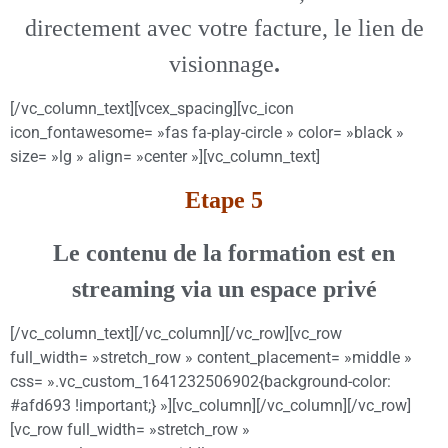
directement avec votre facture, le lien de
visionnage
.
[/vc_column_text][vcex_spacing][vc_icon
icon_fontawesome= »fas fa-play-circle » color= »black »
size= »lg » align= »center »][vc_column_text]
Etape 5
Le contenu de la formation est
en
streaming via un espace privé
[/vc_column_text][/vc_column][/vc_row][vc_row
full_width= »stretch_row » content_placement= »middle »
css= ».vc_custom_1641232506902{background-color:
#afd693 !important;} »][vc_column][/vc_column][/vc_row]
[vc_row full_width= »stretch_row »