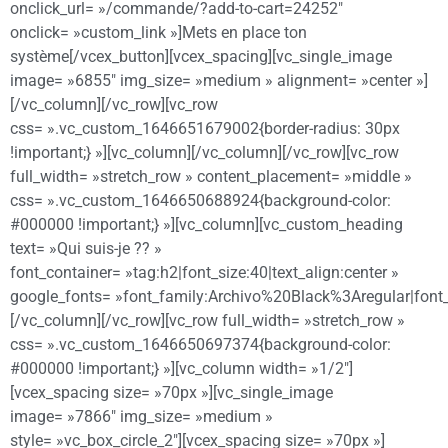
onclick_url= »/commande/?add-to-cart=24252″
onclick= »custom_link »]Mets en place ton
système[/vcex_button][vcex_spacing][vc_single_image
image= »6855″ img_size= »medium » alignment= »center »]
[/vc_column][/vc_row][vc_row
css= ».vc_custom_1646651679002{border-radius: 30px
!important;} »][vc_column][/vc_column][/vc_row][vc_row
full_width= »stretch_row » content_placement= »middle »
css= ».vc_custom_1646650688924{background-color:
#000000 !important;} »][vc_column][vc_custom_heading
text= »Qui suis-je ?? »
font_container= »tag:h2|font_size:40|text_align:center »
google_fonts= »font_family:Archivo%20Black%3Aregular|fon
[/vc_column][/vc_row][vc_row full_width= »stretch_row »
css= ».vc_custom_1646650697374{background-color:
#000000 !important;} »][vc_column width= »1/2″]
[vcex_spacing size= »70px »][vc_single_image
image= »7866″ img_size= »medium »
style= »vc_box_circle_2″][vcex_spacing size= »70px »]