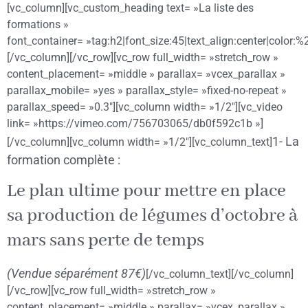
[vc_column][vc_custom_heading text= »La liste des
formations »
font_container= »tag:h2|font_size:45|text_align:center|color:
[/vc_column][/vc_row][vc_row full_width= »stretch_row »
content_placement= »middle » parallax= »vcex_parallax »
parallax_mobile= »yes » parallax_style= »fixed-no-repeat »
parallax_speed= »0.3″][vc_column width= »1/2″][vc_video
link= »https://vimeo.com/756703065/db0f592c1b »]
1- La
[/vc_column][vc_column width= »1/2″][vc_column_text]
formation complète :
Le plan ultime pour mettre en place
sa production de légumes d’octobre à
mars sans perte de temps
(Vendue séparément 87€)
[/vc_column_text][/vc_column]
[/vc_row][vc_row full_width= »stretch_row »
content_placement= »middle » parallax= »vcex_parallax »