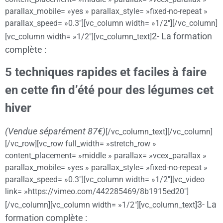
parallax_mobile= »yes » parallax_style= »fixed-no-repeat »
parallax_speed= »0.3″][vc_column width= »1/2″][/vc_column]
2- La formation
[vc_column width= »1/2″][vc_column_text]
complète :
5 techniques rapides et faciles à faire
en cette fin d’été pour des légumes cet
hiver
(Vendue séparément 87€)
[/vc_column_text][/vc_column]
[/vc_row][vc_row full_width= »stretch_row »
content_placement= »middle » parallax= »vcex_parallax »
parallax_mobile= »yes » parallax_style= »fixed-no-repeat »
parallax_speed= »0.3″][vc_column width= »1/2″][vc_video
link= »https://vimeo.com/442285469/8b1915ed20″]
3- La
[/vc_column][vc_column width= »1/2″][vc_column_text]
formation complète :