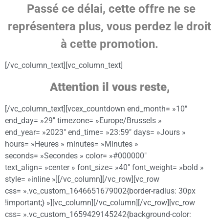
Passé ce délai, cette offre ne se
représentera
plus, vous perdez le droit
à cette promotion
.
[/vc_column_text][vc_column_text]
Attention il vous reste,
[/vc_column_text][vcex_countdown end_month= »10″
end_day= »29″ timezone= »Europe/Brussels »
end_year= »2023″ end_time= »23:59″ days= »Jours »
hours= »Heures » minutes= »Minutes »
seconds= »Secondes » color= »#000000″
text_align= »center » font_size= »40″ font_weight= »bold »
style= »inline »][/vc_column][/vc_row][vc_row
css= ».vc_custom_1646651679002{border-radius: 30px
!important;} »][vc_column][/vc_column][/vc_row][vc_row
css= ».vc_custom_1659429145242{background-color: