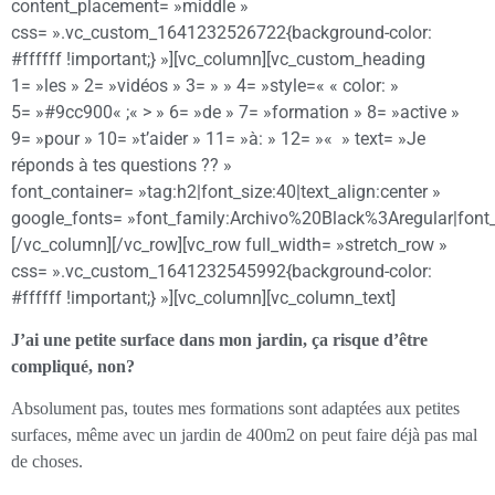
content_placement= »middle »
css= ».vc_custom_1641232526722{background-color:
#ffffff !important;} »][vc_column][vc_custom_heading
1= »les » 2= »vidéos » 3= » » 4= »style=« « color: »
5= »#9cc900« ;« > » 6= »de » 7= »formation » 8= »active »
9= »pour » 10= »t’aider » 11= »à: » 12= »« » text= »Je
réponds à tes questions ?? »
font_container= »tag:h2|font_size:40|text_align:center »
google_fonts= »font_family:Archivo%20Black%3Aregular|fon
[/vc_column][/vc_row][vc_row full_width= »stretch_row »
css= ».vc_custom_1641232545992{background-color:
#ffffff !important;} »][vc_column][vc_column_text]
J’ai une petite surface dans mon jardin, ça risque d’être
compliqué, non?
Absolument pas, toutes mes formations sont adaptées aux petites
surfaces, même avec un jardin de 400m2 on peut faire déjà pas mal
de choses.