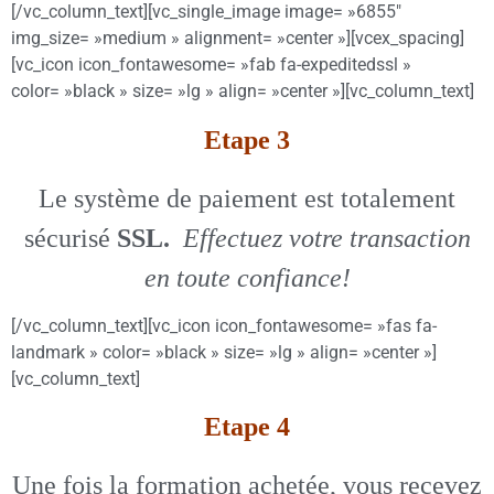
[/vc_column_text][vc_single_image image= »6855″
img_size= »medium » alignment= »center »][vcex_spacing]
[vc_icon icon_fontawesome= »fab fa-expeditedssl »
color= »black » size= »lg » align= »center »][vc_column_text]
Etape 3
Le système de paiement est totalement
sécurisé
SSL
.
Effectuez votre transaction
en toute confiance!
[/vc_column_text][vc_icon icon_fontawesome= »fas fa-
landmark » color= »black » size= »lg » align= »center »]
[vc_column_text]
Etape 4
Une fois la formation achetée, vous recevez