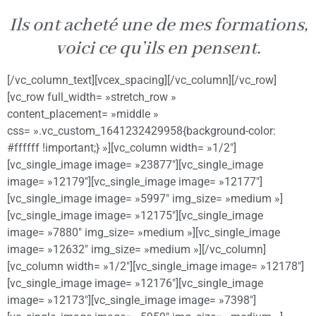
Ils ont acheté une de mes formations,
voici ce qu’ils en pensent.
[/vc_column_text][vcex_spacing][/vc_column][/vc_row]
[vc_row full_width= »stretch_row »
content_placement= »middle »
css= ».vc_custom_1641232429958{background-color:
#ffffff !important;} »][vc_column width= »1/2″]
[vc_single_image image= »23877″][vc_single_image
image= »12179″][vc_single_image image= »12177″]
[vc_single_image image= »5997″ img_size= »medium »]
[vc_single_image image= »12175″][vc_single_image
image= »7880″ img_size= »medium »][vc_single_image
image= »12632″ img_size= »medium »][/vc_column]
[vc_column width= »1/2″][vc_single_image image= »12178″]
[vc_single_image image= »12176″][vc_single_image
image= »12173″][vc_single_image image= »7398″]