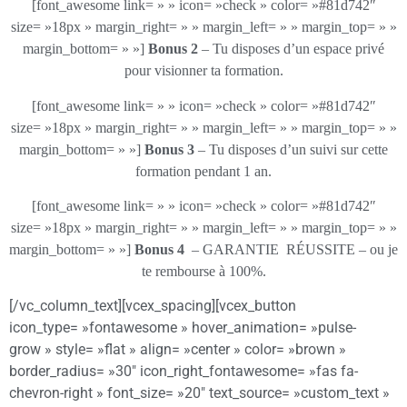
[font_awesome link= » » icon= »check » color= »#81d742″
size= »18px » margin_right= » » margin_left= » » margin_top= » »
margin_bottom= » »]
Bonus 2
– Tu disposes d’un espace privé
pour visionner ta formation.
[font_awesome link= » » icon= »check » color= »#81d742″
size= »18px » margin_right= » » margin_left= » » margin_top= » »
margin_bottom= » »]
Bonus 3
– Tu disposes d’un suivi sur cette
formation pendant 1 an.
[font_awesome link= » » icon= »check » color= »#81d742″
size= »18px » margin_right= » » margin_left= » » margin_top= » »
margin_bottom= » »]
Bonus 4
– GARANTIE RÉUSSITE – ou je
te rembourse à 100%.
[/vc_column_text][vcex_spacing][vcex_button
icon_type= »fontawesome » hover_animation= »pulse-
grow » style= »flat » align= »center » color= »brown »
border_radius= »30″ icon_right_fontawesome= »fas fa-
chevron-right » font_size= »20″ text_source= »custom_text »