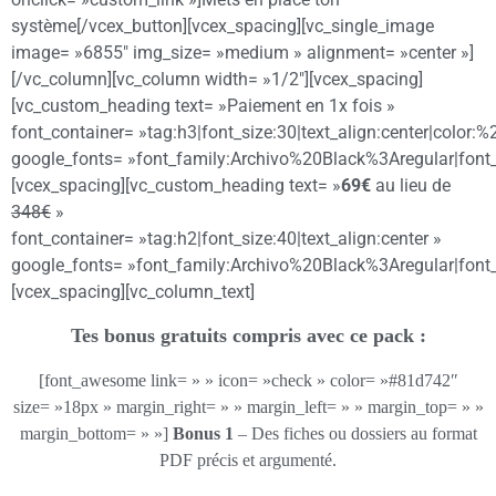
système[/vcex_button][vcex_spacing][vc_single_image
image= »6855″ img_size= »medium » alignment= »center »]
[/vc_column][vc_column width= »1/2″][vcex_spacing]
[vc_custom_heading text= »Paiement en 1x fois »
font_container= »tag:h3|font_size:30|text_align:center|color:
google_fonts= »font_family:Archivo%20Black%3Aregular|fon
[vcex_spacing][vc_custom_heading text= »
69€
au lieu de
348€
»
font_container= »tag:h2|font_size:40|text_align:center »
google_fonts= »font_family:Archivo%20Black%3Aregular|fon
[vcex_spacing][vc_column_text]
Tes bonus gratuits compris avec ce pack :
[font_awesome link= » » icon= »check » color= »#81d742″
size= »18px » margin_right= » » margin_left= » » margin_top= » »
margin_bottom= » »]
Bonus 1
– Des fiches ou dossiers au format
PDF précis et argumenté.