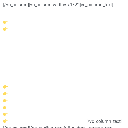
[/vc_column][vc_column width= »1/2″][vc_column_text]
Je suis
Denis
, chercheur en
Holisticulture
et maître composteur.
Diplômé du BPJEPS « Développement durable »
Diplômé maître composteur réseau Jean PAIN,
Je possède plus de 15 ans de pratique en animation sociale et
environnementale,
Plusieurs fois
mentionné dans la presse
(La maison écologique,
permaculture magazine…)
J’ai, en plus de mes diplômes, diverses formations à mon actif :
Formation design en Permaculture,
Formation en maraîchage pro,
Formation conception de bâtiment bioclimatique,
Formation en survie,
Formation en science naturaliste,
[/vc_column_text]
Formation plantes sauvages et comestibles.