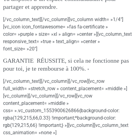
partager et apprendre.
[/vc_column_text][/vc_column][vc_column width= »1/4″]
[vc_icon icon_fontawesome= »fas fa-certificate »
color= »purple » size= »xl » align= »center »][vc_column_text
responsive_text= »true » text_align= »center »
font_size= »20″]
GARANTIE RÉUSSITE, si cela ne fonctionne pas
pour toi, je te rembourse à 100%.
*
[/vc_column_text][/vc_column][/vc_row][vc_row
full_width= »stretch_row » content_placement= »middle »]
[vc_column][/vc_column][/vc_row][vc_row
content_placement= »middle »
css= ».vc_custom_1553900626866{background-color:
rgba(129,215,66,0.33) !important;*background-color:
rgb(129,215,66) !important;} »][vc_column][vc_column_text
css_animation= »none »]