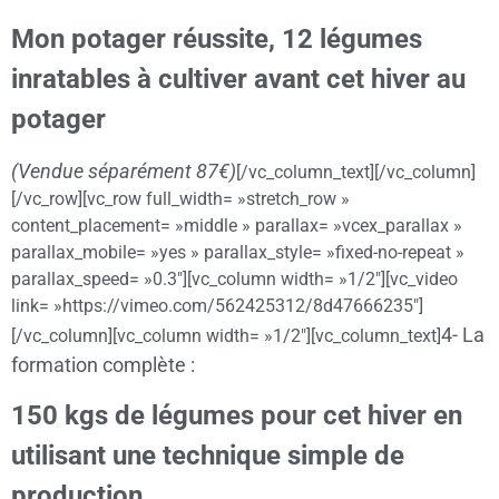
Mon potager réussite, 12 légumes
inratables à cultiver avant cet hiver au
potager
(Vendue séparément 87€)
[/vc_column_text][/vc_column]
[/vc_row][vc_row full_width= »stretch_row »
content_placement= »middle » parallax= »vcex_parallax »
parallax_mobile= »yes » parallax_style= »fixed-no-repeat »
parallax_speed= »0.3″][vc_column width= »1/2″][vc_video
link= »https://vimeo.com/562425312/8d47666235″]
4- La
[/vc_column][vc_column width= »1/2″][vc_column_text]
formation complète :
150 kgs de légumes pour cet hiver en
utilisant une technique simple de
production