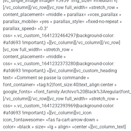
[vc_single_image image= »5959″ img_size= »medium »]
[/vc_column][/vc_row][vc_row full_width= »stretch_row »
content_placement= »middle » parallax= »vcex_parallax »
parallax_mobile= »yes » parallax_style= »fixed-no-repeat »
parallax_speed= »0.3″
css= ».vc_custom_1641232464297{background-color:
#afd693 !important;} »][vc_column][/vc_column][/vc_row]
[vc_row full_width= »stretch_row »
content_placement= »middle »
css= ».vc_custom_1641232373280{background-color:
#afd693 !important;} »][vc_column][vc_custom_heading
text= »Comment se passe la commande »
font_container= »tag:h2|font_size:40|text_align:center »
google_fonts= »font_family:Archivo%20Black%3Aregular|fon
[/vc_column][/vc_row][vc_row full_width= »stretch_row »
css= ».vc_custom_1641232393969{background-color:
#afd693 !important;} »][vc_column][vc_icon
icon_fontawesome= »fas fa-cart-arrow-down »
color= »black » size= »lg » align= »center »][vc_column_text]