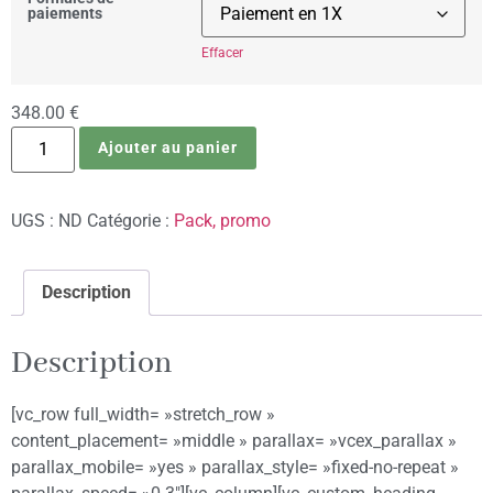
paiements
Effacer
348.00
€
Ajouter au panier
UGS :
ND
Catégorie :
Pack, promo
Description
Description
[vc_row full_width= »stretch_row »
content_placement= »middle » parallax= »vcex_parallax »
parallax_mobile= »yes » parallax_style= »fixed-no-repeat »