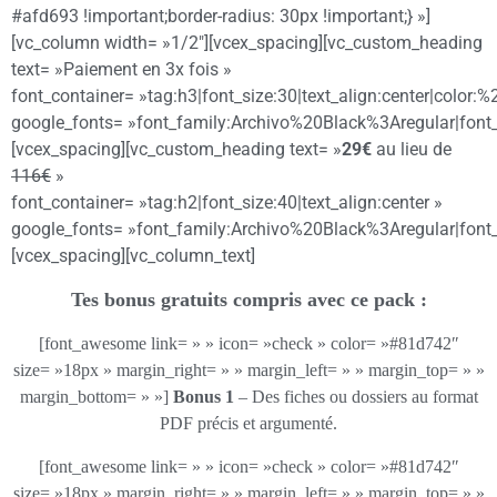
#afd693 !important;border-radius: 30px !important;} »]
[vc_column width= »1/2″][vcex_spacing][vc_custom_heading
text= »Paiement en 3x fois »
font_container= »tag:h3|font_size:30|text_align:center|color:
google_fonts= »font_family:Archivo%20Black%3Aregular|fon
[vcex_spacing][vc_custom_heading text= »
29€
au lieu de
116€
»
font_container= »tag:h2|font_size:40|text_align:center »
google_fonts= »font_family:Archivo%20Black%3Aregular|fon
[vcex_spacing][vc_column_text]
Tes bonus gratuits compris avec ce pack :
[font_awesome link= » » icon= »check » color= »#81d742″
size= »18px » margin_right= » » margin_left= » » margin_top= » »
margin_bottom= » »]
Bonus 1
– Des fiches ou dossiers au format
PDF précis et argumenté.
[font_awesome link= » » icon= »check » color= »#81d742″
size= »18px » margin_right= » » margin_left= » » margin_top= » »