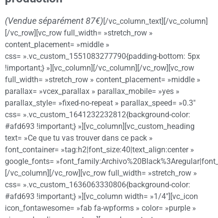
(Vendue séparément 87€)
[/vc_column_text][/vc_column]
[/vc_row][vc_row full_width= »stretch_row »
content_placement= »middle »
css= ».vc_custom_1551083277790{padding-bottom: 5px
!important;} »][vc_column][/vc_column][/vc_row][vc_row
full_width= »stretch_row » content_placement= »middle »
parallax= »vcex_parallax » parallax_mobile= »yes »
parallax_style= »fixed-no-repeat » parallax_speed= »0.3″
css= ».vc_custom_1641232232812{background-color:
#afd693 !important;} »][vc_column][vc_custom_heading
text= »Ce que tu vas trouver dans ce pack »
font_container= »tag:h2|font_size:40|text_align:center »
google_fonts= »font_family:Archivo%20Black%3Aregular|fon
[/vc_column][/vc_row][vc_row full_width= »stretch_row »
css= ».vc_custom_1636063330806{background-color:
#afd693 !important;} »][vc_column width= »1/4″][vc_icon
icon_fontawesome= »fab fa-wpforms » color= »purple »