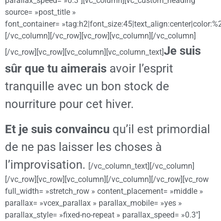
parallax_speed= »0.3″][vc_column][vc_custom_heading
source= »post_title »
font_container= »tag:h2|font_size:45|text_align:center|color:
[/vc_column][/vc_row][vc_row][vc_column][/vc_column]
Je suis
[/vc_row][vc_row][vc_column][vc_column_text]
sûr que tu aimerais
avoir l’esprit
tranquille avec un bon stock de
nourriture pour cet hiver.
Et je suis convaincu
qu’il est primordial
de ne pas laisser les choses à
l’improvisation.
[/vc_column_text][/vc_column]
[/vc_row][vc_row][vc_column][/vc_column][/vc_row][vc_row
full_width= »stretch_row » content_placement= »middle »
parallax= »vcex_parallax » parallax_mobile= »yes »
parallax_style= »fixed-no-repeat » parallax_speed= »0.3″]