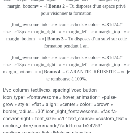
margin_bottom= » »]
Bonus 2
– Tu disposes d’un espace privé
pour visionner ta formation.
[font_awesome link= » » icon= »check » color= »#81d742″
size= »18px » margin_right= » » margin_left= » » margin_top= » »
margin_bottom= » »]
Bonus 3
– Tu disposes d’un suivi sur cette
formation pendant 1 an.
[font_awesome link= » » icon= »check » color= »#81d742″
size= »18px » margin_right= » » margin_left= » » margin_top= » »
margin_bottom= » »]
Bonus 4
– GARANTIE RÉUSSITE – ou je
te rembourse à 100%.
[/vc_column_text][vcex_spacing][vcex_button
icon_type= »fontawesome » hover_animation= »pulse-
grow » style= »flat » align= »center » color= »brown »
border_radius= »30″ icon_right_fontawesome= »fas fa-
chevron-right » font_size= »20″ text_source= »custom_text »
onclick_url= »/commande/?add-to-cart=24253″
onclick= »custom_link »]Mets en place ton