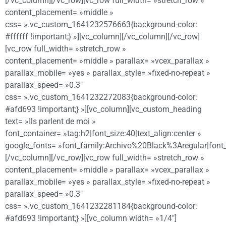
[/vc_column][/vc_row][vc_row full_width= »stretch_row »
content_placement= »middle »
css= ».vc_custom_1641232576663{background-color:
#ffffff !important;} »][vc_column][/vc_column][/vc_row]
[vc_row full_width= »stretch_row »
content_placement= »middle » parallax= »vcex_parallax »
parallax_mobile= »yes » parallax_style= »fixed-no-repeat »
parallax_speed= »0.3″
css= ».vc_custom_1641232272083{background-color:
#afd693 !important;} »][vc_column][vc_custom_heading
text= »Ils parlent de moi »
font_container= »tag:h2|font_size:40|text_align:center »
google_fonts= »font_family:Archivo%20Black%3Aregular|fon
[/vc_column][/vc_row][vc_row full_width= »stretch_row »
content_placement= »middle » parallax= »vcex_parallax »
parallax_mobile= »yes » parallax_style= »fixed-no-repeat »
parallax_speed= »0.3″
css= ».vc_custom_1641232281184{background-color:
#afd693 !important;} »][vc_column width= »1/4″]